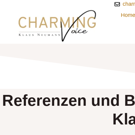
char
Hom
Referenzen und 
Kl